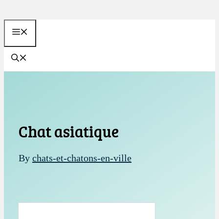
Aller
au
MENU
contenu
Chat asiatique
By
chats-et-chatons-en-ville