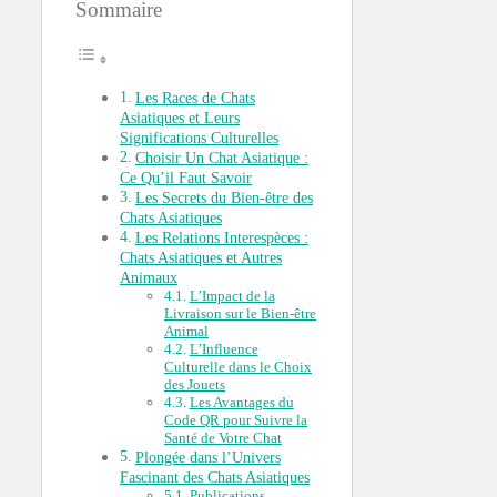
Sommaire
Les Races de Chats
Asiatiques et Leurs
Significations Culturelles
Choisir Un Chat Asiatique :
Ce Qu’il Faut Savoir
Les Secrets du Bien-être des
Chats Asiatiques
Les Relations Interespèces :
Chats Asiatiques et Autres
Animaux
L’Impact de la
Livraison sur le Bien-être
Animal
L’Influence
Culturelle dans le Choix
des Jouets
Les Avantages du
Code QR pour Suivre la
Santé de Votre Chat
Plongée dans l’Univers
Fascinant des Chats Asiatiques
Publications