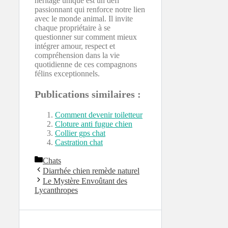
héritage unique est un défi
passionnant qui renforce notre lien
avec le monde animal. Il invite
chaque propriétaire à se
questionner sur comment mieux
intégrer amour, respect et
compréhension dans la vie
quotidienne de ces compagnons
félins exceptionnels.
Publications similaires :
Comment devenir toiletteur
Cloture anti fugue chien
Collier gps chat
Castration chat
Catégories
Chats
Diarrhée chien remède naturel
Le Mystère Envoûtant des
Lycanthropes