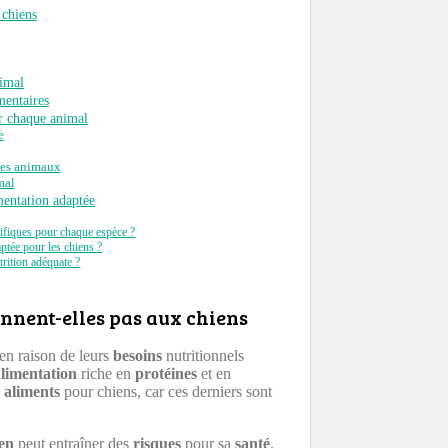
 chiens
imal
mentaires
ur chaque animal
e
les animaux
mal
mentation adaptée
cifiques pour chaque espèce ?
ptée pour les chiens ?
rition adéquate ?
ennent-elles pas aux chiens
en raison de leurs
besoins
nutritionnels
limentation
riche en
protéines
et en
s
aliments
pour chiens, car ces derniers sont
en
peut entraîner des
risques
pour sa
santé
.