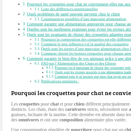
Pourquoi les croquettes pour chat ne conviennent-elles pas aux
Liste des différences nutritionnelles
Quels problèmes de santé peuvent survenir chez le chien
Conséquences possibles d’une mauvaise alimentation
Comment garantir une alimentation appropriée pour chaque an
Quelles sont les meilleures pratiques pour éviter les erreurs ali
Quels sont les avantages de choisir des croquettes adaptées po
Pourquoi la composition des croquettes est-elle différent
Comment le prix influence-t-il la qualité des croquettes
Quels sont les signes d’une mauvaise alimentation chez 
Comment choisir les bonnes croquettes pour chaque ani
Comment garantir le bien-être de vos animaux grâce à une ali
FAQ sur l’Alimentation des Chats et des Chiens
Pourquoi est-il important de choisir des croquettes spé
Quels sont les risques associés à une alimentation inada
Comment puis-je m’assurer que mon chat reçoit une nut
Publications similaires :
Pourquoi les croquettes pour chat ne convi
Les
croquettes
pour
chat
et pour
chien
diffèrent principalement 
distincts. Les chats, étant des
carnivores
stricts, nécessitent une
a
graisses, incluant de la taurine. Cette dernière est absente dans le
des
omnivores
et ont une
composition
alimentaire plus variée.
Une consommation régulière de
nourriture
pour chat par un
chi