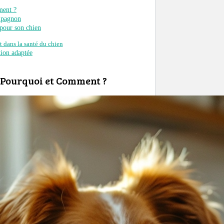
ment ?
mpagnon
 pour son chien
 dans la santé du chien
tion adaptée
: Pourquoi et Comment ?