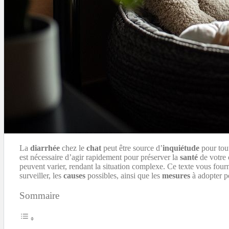
La
diarrhée
chez le
chat
peut être source d’
inquiétude
pour tout
est nécessaire d’agir rapidement pour préserver la
santé
de votre
peuvent varier, rendant la situation complexe. Ce texte vous fourn
surveiller, les
causes
possibles, ainsi que les
mesures
à adopter po
Sommaire