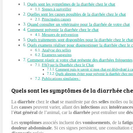
Quels sont les symptômes de la diarrhée chez le chat
Signes à surveiller
Quelles sont les causes possibles de la diarrhée chez le chat
Principales causes
Quand consulter un vétérinaire pour la diarrhée de votre chat
Comment prévenir la diarrhée chez le chat
Mesures de prévention
Quels traitements sont disponibles pour la diarrhée chez le chat
Quels examens réaliser pour diagnostiquer la diarrhée chez le c
Analyse des selles
Examens sanguins
Comment réagir si votre chat présente des diarrhées fréquentes
FAQ sur la Diarrhée chez le Chat
Comment puis-je savoir si mon chat est déshydraté à ca
Quels aliments éviter pour prévenir la diarrhée chez mo
Publications similaires :
Quels sont les symptômes de la diarrhée che
La
diarrhée
chez le
chat
se manifeste par des
selles
molles ou liq
Les
causes
peuvent varier, allant des
infections
aux
intolérances
l’
état général
de l’animal, car la
diarrhée
peut entraîner une
dés
Les
symptômes
associés incluent des
vomissements
, de la
fatig
douleur abdominale
. Si ces signes persistent, une consultation 