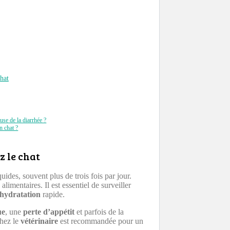
hat
use de la diarrhée ?
n chat ?
z le chat
uides, souvent plus de trois fois par jour.
alimentaires. Il est essentiel de surveiller
hydratation
rapide.
ue
, une
perte d’appétit
et parfois de la
chez le
vétérinaire
est recommandée pour un