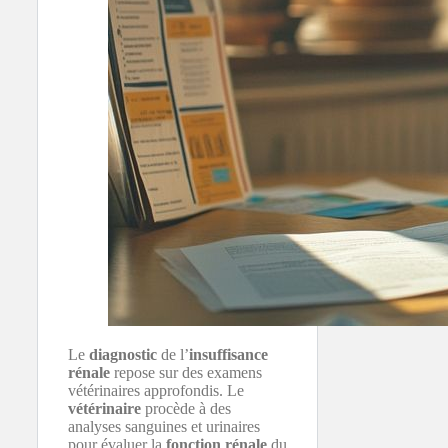
Le
diagnostic
de l’
insuffisance
rénale
repose sur des examens
vétérinaires approfondis. Le
vétérinaire
procède à des
analyses sanguines et urinaires
pour évaluer la
fonction rénale
du