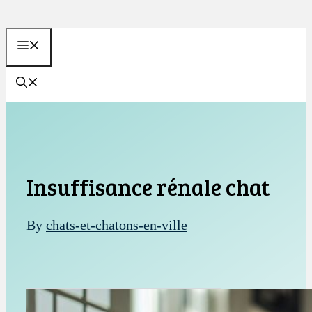
Aller
au
MENU
contenu
Insuffisance rénale chat
By
chats-et-chatons-en-ville