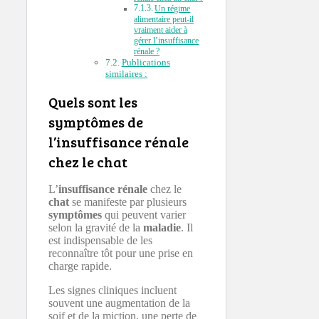
Un régime
alimentaire peut-il
vraiment aider à
gérer l’insuffisance
rénale ?
Publications
similaires :
Quels sont les
symptômes de
l’insuffisance rénale
chez le chat
L’
insuffisance rénale
chez le
chat
se manifeste par plusieurs
symptômes
qui peuvent varier
selon la gravité de la
maladie
. Il
est indispensable de les
reconnaître tôt pour une prise en
charge rapide.
Les signes cliniques incluent
souvent une augmentation de la
soif et de la miction, une perte de