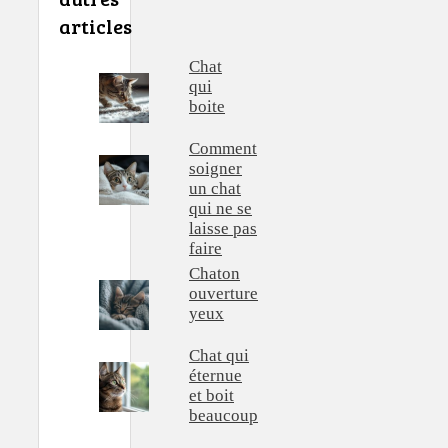
articles
Chat
qui
boite
Comment
soigner
un chat
qui ne se
laisse pas
faire
Chaton
ouverture
yeux
Chat qui
éternue
et boit
beaucoup