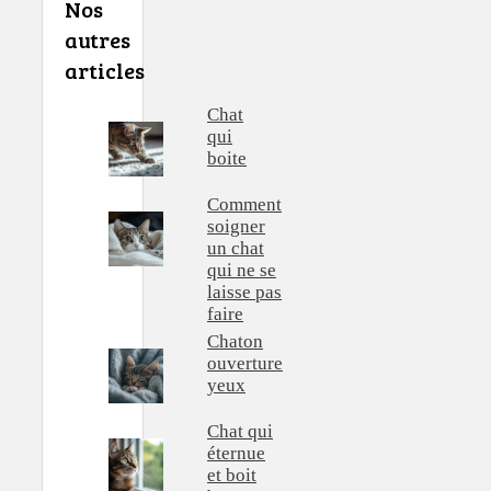
Nos
autres
articles
Chat
qui
boite
Comment
soigner
un chat
qui ne se
laisse pas
faire
Chaton
ouverture
yeux
Chat qui
éternue
et boit