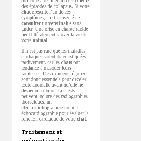
difficulté à respirer, toux ou même
des épisodes de collapsus. Si votre
chat
présente l’un de ces
symptômes, il est conseillé de
consulter
un
veterinaire
sans
tarder. Une prise en charge rapide
peut littéralement sauver la vie de
votre
animal
.
Il n’est pas rare que les maladies
cardiaques soient diagnostiquées
tardivement, car les
chats
ont
tendance à masquer leurs
faiblesses. Des examens réguliers
sont donc essentiels pour déceler
toute anomalie avant qu’elle ne
devienne critique. Les tests
peuvent inclure des radiographies
thoraciques, un
électrocardiogramme ou une
échocardiographie pour évaluer la
fonction cardiaque de votre
chat
.
Traitement et
prévention des