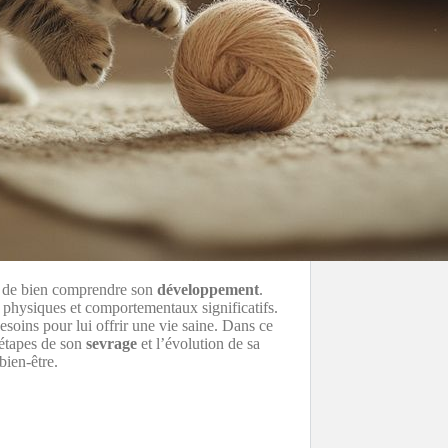
e de bien comprendre son
développement
.
physiques et comportementaux significatifs.
esoins pour lui offrir une vie saine. Dans ce
 étapes de son
sevrage
et l’évolution de sa
bien-être.