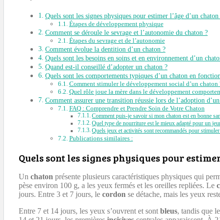
Quels sont les signes physiques pour estimer l’âge d’un chaton
Étapes de développement physique
Comment se déroule le sevrage et l’autonomie du chaton ?
Étapes du sevrage et de l’autonomie
Comment évolue la dentition d’un chaton ?
Quels sont les besoins en soins et en environnement d’un chato
Quand est-il conseillé d’adopter un chaton ?
Quels sont les comportements typiques d’un chaton en fonction
Comment stimuler le développement social d’un chaton 
Quel rôle joue la mère dans le développement comportem
Comment assurer une transition réussie lors de l’adoption d’un
FAQ : Comprendre et Prendre Soin de Votre Chaton
Comment puis-je savoir si mon chaton est en bonne san
Quel type de nourriture est le mieux adapté pour un jeu
Quels jeux et activités sont recommandés pour stimuler
Publications similaires :
Quels sont les signes physiques pour estimer
Un
chaton
présente plusieurs caractéristiques physiques qui per
pèse environ 100 g, a les yeux fermés et les oreilles repliées. Le
jours. Entre 3 et 7 jours, le
cordon
se détache, mais les yeux rest
Entre 7 et 14 jours, les yeux s’ouvrent et sont
bleus
, tandis que l
14 et 21 jours, les premières
incisives
centrales apparaissent. À 2