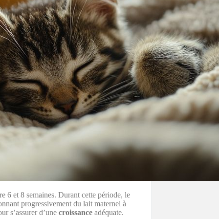
re 6 et 8 semaines. Durant cette période, le
nnant progressivement du lait maternel à
ur s’assurer d’une
croissance
adéquate.