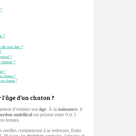
 ?
n ?
 de son âge ?
?
ental ?
 chaton ?
té ?
ne chaton ?
 un chaton ?
 l’âge d’un chaton ?
mettent d’estimer son
âge
. À la
naissance
, il
cordon ombilical
est présent entre 0 et 3
ent fermés.
es oreilles commencent à se redresser. Entre
1-28 jours, les
incisives
centrales, latérales et