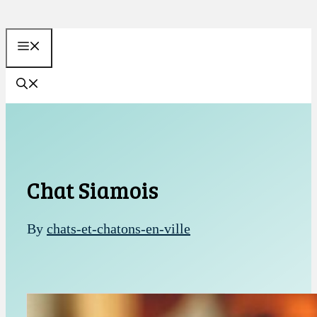
Aller
au
MENU
contenu
Chat Siamois
By
chats-et-chatons-en-ville