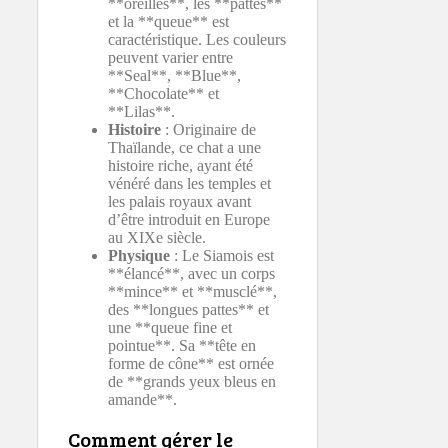
**oreilles**, les **pattes**
et la **queue** est
caractéristique. Les couleurs
peuvent varier entre
**Seal**, **Blue**,
**Chocolate** et
**Lilas**.
Histoire
: Originaire de
Thaïlande, ce chat a une
histoire riche, ayant été
vénéré dans les temples et
les palais royaux avant
d’être introduit en Europe
au XIXe siècle.
Physique
: Le Siamois est
**élancé**, avec un corps
**mince** et **musclé**,
des **longues pattes** et
une **queue fine et
pointue**. Sa **tête en
forme de cône** est ornée
de **grands yeux bleus en
amande**.
Comment gérer le