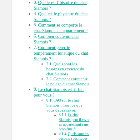
Quelle est l’histoire du chat
Siamois ?
Quel est le physique du chat
Siamois ?
Comment se comporte le
chat Siamois en appartement ?
Combien coûte un chat
Siamois ?
Comment gérer le
tempérament lunatique du chat
Siamois ?
Quels sont les
besoins en exercice du
chat Siamois
Comment entretenir
le pelage du chat Siamois
Le chat Siamois est-il fait
pour vous ?
FAQ sur le chat
Siamois : Tout ce que
vous devez savoir
Le chat
Siamois peut-il vivre
en appartement sans
problème ?
Quels sont les
besoins spécifiques