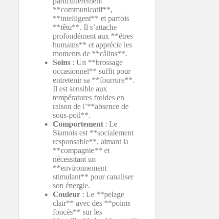
particulièrement
**communicatif**,
**intelligent** et parfois
**têtu**. Il s’attache
profondément aux **êtres
humains** et apprécie les
moments de **câlins**.
Soins
: Un **brossage
occasionnel** suffit pour
entretenir sa **fourrure**.
Il est sensible aux
températures froides en
raison de l’**absence de
sous-poil**.
Comportement
: Le
Siamois est **socialement
responsable**, aimant la
**compagnie** et
nécessitant un
**environnement
stimulant** pour canaliser
son énergie.
Couleur
: Le **pelage
clair** avec des **points
foncés** sur les