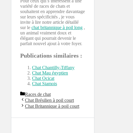
Pour ceux qui s’intéressent à une
variété de races de chats et
souhaitent en apprendre davantage
sur leurs spécificités , je vous
invite à lire notre article détaillé
sur le
chat britannique à poil long
,
un animal vraiment doux et
élégant qui pourrait devenir le
parfait nouvel ajout à votre foyer.
Publications similaires :
Chat Chantilly-Tiffany
Chat Mau égyptien
Chat Ocicat
Chat Siamois
Catégories
Races de chat
Chat Brésilien à poil court
Chat Britannique à poil court