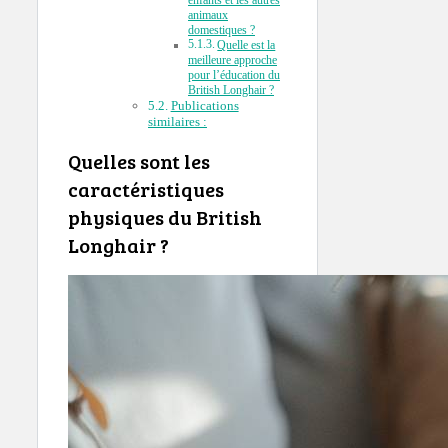
enfants et les autres
animaux
domestiques ?
Quelle est la
meilleure approche
pour l’éducation du
British Longhair ?
Publications
similaires :
Quelles sont les
caractéristiques
physiques du British
Longhair ?