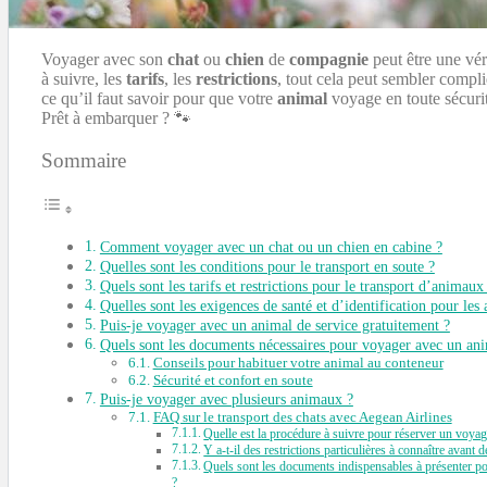
Voyager avec son
chat
ou
chien
de
compagnie
peut être une vér
à suivre, les
tarifs
, les
restrictions
, tout cela peut sembler compl
ce qu’il faut savoir pour que votre
animal
voyage en toute sécurit
Prêt à embarquer ? 🐾
Sommaire
Comment voyager avec un chat ou un chien en cabine ?
Quelles sont les conditions pour le transport en soute ?
Quels sont les tarifs et restrictions pour le transport d’animaux
Quelles sont les exigences de santé et d’identification pour les
Puis-je voyager avec un animal de service gratuitement ?
Quels sont les documents nécessaires pour voyager avec un ani
Conseils pour habituer votre animal au conteneur
Sécurité et confort en soute
Puis-je voyager avec plusieurs animaux ?
FAQ sur le transport des chats avec Aegean Airlines
Quelle est la procédure à suivre pour réserver un voyag
Y a-t-il des restrictions particulières à connaître avant
Quels sont les documents indispensables à présenter p
?