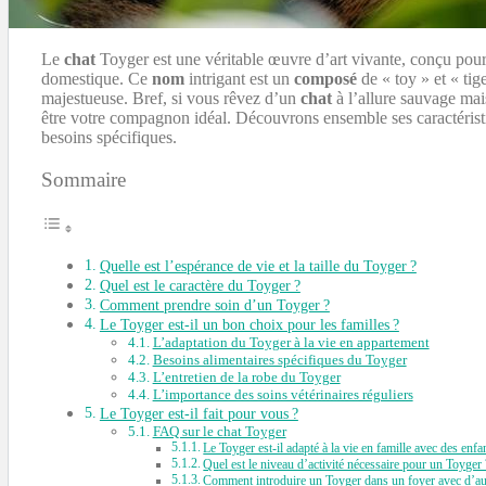
Le
chat
Toyger est une véritable œuvre d’art vivante, conçu pou
domestique. Ce
nom
intrigant est un
composé
de « toy » et « tig
majestueuse. Bref, si vous rêvez d’un
chat
à l’allure sauvage mai
être votre compagnon idéal. Découvrons ensemble ses caractéris
besoins spécifiques.
Sommaire
Quelle est l’espérance de vie et la taille du Toyger ?
Quel est le caractère du Toyger ?
Comment prendre soin d’un Toyger ?
Le Toyger est-il un bon choix pour les familles ?
L’adaptation du Toyger à la vie en appartement
Besoins alimentaires spécifiques du Toyger
L’entretien de la robe du Toyger
L’importance des soins vétérinaires réguliers
Le Toyger est-il fait pour vous ?
FAQ sur le chat Toyger
Le Toyger est-il adapté à la vie en famille avec des enfa
Quel est le niveau d’activité nécessaire pour un Toyger 
Comment introduire un Toyger dans un foyer avec d’a