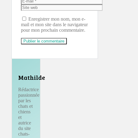
E-
mail
Site
web
Enregistrer mon nom, mon e-
mail et mon site dans le navigateur
pour mon prochain commentaire.
Mathilde
Rédactrice
passionnée
par les
chats et
chiens
et
autrice
du site
chats-