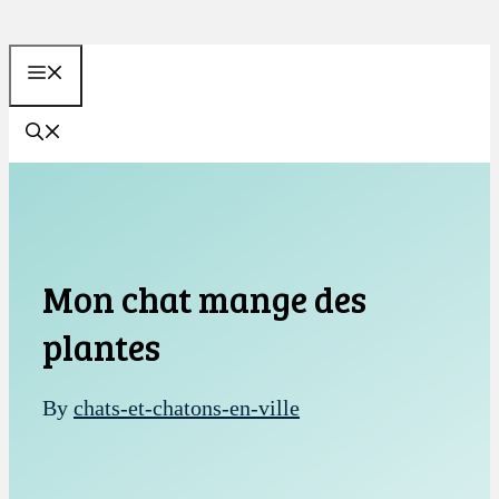
Aller
au
MENU
contenu
Mon chat mange des
plantes
By
chats-et-chatons-en-ville