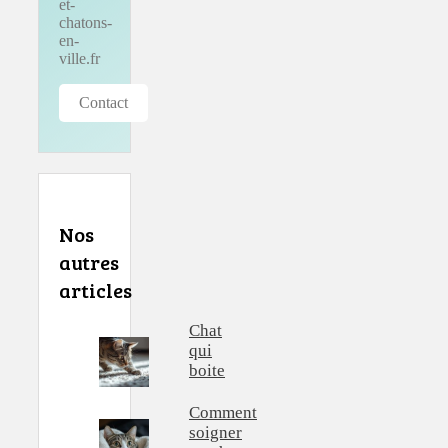
et-
chatons-
en-
ville.fr
Contact
Nos
autres
articles
Chat
qui
boite
Comment
soigner