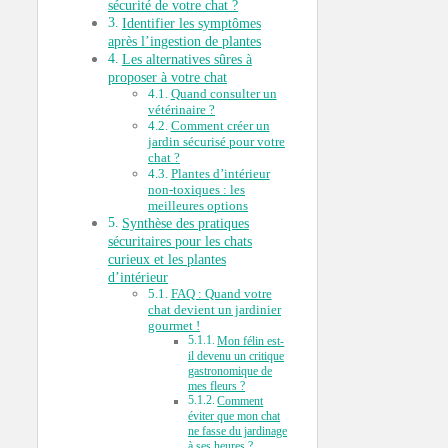
sécurité de votre chat ?
Identifier les symptômes
après l’ingestion de plantes
Les alternatives sûres à
proposer à votre chat
Quand consulter un
vétérinaire ?
Comment créer un
jardin sécurisé pour votre
chat ?
Plantes d’intérieur
non-toxiques : les
meilleures options
Synthèse des pratiques
sécuritaires pour les chats
curieux et les plantes
d’intérieur
FAQ : Quand votre
chat devient un jardinier
gourmet !
Mon félin est-
il devenu un critique
gastronomique de
mes fleurs ?
Comment
éviter que mon chat
ne fasse du jardinage
à ses heures ?