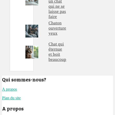
un chat
qui ne se
laisse pas
faire
Chaton
ouverture
yeux
Chat qui
éternue
et boit
beaucoup
Qui sommes-nous?
A propos
Plan du site
A propos