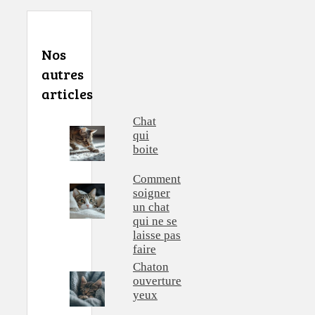
Nos
autres
articles
Chat
qui
boite
Comment
soigner
un chat
qui ne se
laisse pas
faire
Chaton
ouverture
yeux