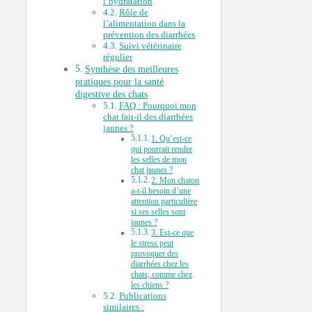
l’hydratation
Rôle de
l’alimentation dans la
prévention des diarrhées
Suivi vétérinaire
régulier
Synthèse des meilleures
pratiques pour la santé
digestive des chats
FAQ : Pourquoi mon
chat fait-il des diarrhées
jaunes ?
1. Qu’est-ce
qui pourrait rendre
les selles de mon
chat jaunes ?
2. Mon chaton
a-t-il besoin d’une
attention particulière
si ses selles sont
jaunes ?
3. Est-ce que
le stress peut
provoquer des
diarrhées chez les
chats, comme chez
les chiens ?
Publications
similaires :