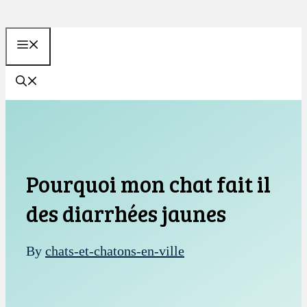
Aller
au
MENU
contenu
Pourquoi mon chat fait il
des diarrhées jaunes
By
chats-et-chatons-en-ville