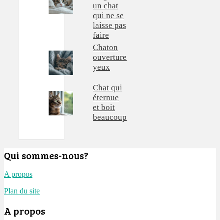
un chat
qui ne se
laisse pas
faire
Chaton
ouverture
yeux
Chat qui
éternue
et boit
beaucoup
Qui sommes-nous?
A propos
Plan du site
A propos