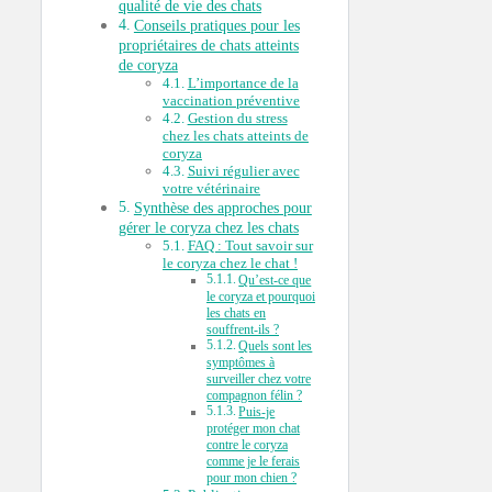
qualité de vie des chats
Conseils pratiques pour les
propriétaires de chats atteints
de coryza
L’importance de la
vaccination préventive
Gestion du stress
chez les chats atteints de
coryza
Suivi régulier avec
votre vétérinaire
Synthèse des approches pour
gérer le coryza chez les chats
FAQ : Tout savoir sur
le coryza chez le chat !
Qu’est-ce que
le coryza et pourquoi
les chats en
souffrent-ils ?
Quels sont les
symptômes à
surveiller chez votre
compagnon félin ?
Puis-je
protéger mon chat
contre le coryza
comme je le ferais
pour mon chien ?