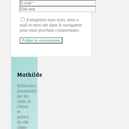
E-
mail
Site
web
Enregistrer mon nom, mon e-
mail et mon site dans le navigateur
pour mon prochain commentaire.
Mathilde
Rédactrice
passionnée
par les
chats et
chiens
et
autrice
du site
chats-