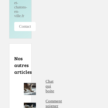
et-
chatons-
en-
ville.fr
Contact
Nos
autres
articles
Chat
qui
boite
Comment
soigner