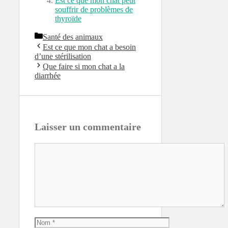
Est ce que mon chat peut
souffrir de problèmes de
thyroïde
Catégories
Santé des animaux
Est ce que mon chat a besoin
d’une stérilisation
Que faire si mon chat a la
diarrhée
Laisser un commentaire
Commentaire
Nom