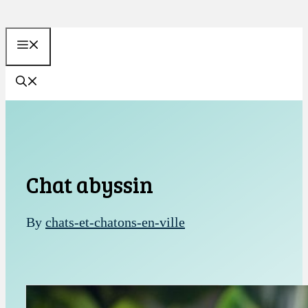
Aller
au
MENU
contenu
Chat abyssin
By
chats-et-chatons-en-ville