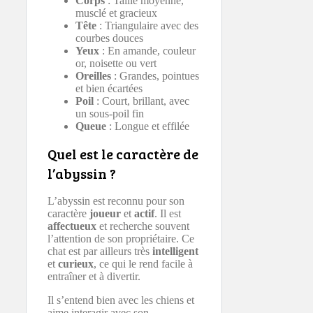
Corps
: Taille moyenne,
musclé et gracieux
Tête
: Triangulaire avec des
courbes douces
Yeux
: En amande, couleur
or, noisette ou vert
Oreilles
: Grandes, pointues
et bien écartées
Poil
: Court, brillant, avec
un sous-poil fin
Queue
: Longue et effilée
Quel est le caractère de
l’abyssin ?
L’abyssin est reconnu pour son
caractère
joueur
et
actif
. Il est
affectueux
et recherche souvent
l’attention de son propriétaire. Ce
chat est par ailleurs très
intelligent
et
curieux
, ce qui le rend facile à
entraîner et à divertir.
Il s’entend bien avec les chiens et
aime interagir avec son