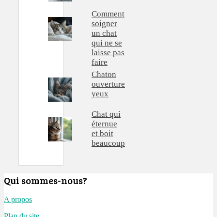
Comment
soigner
un chat
qui ne se
laisse pas
faire
Chaton
ouverture
yeux
Chat qui
éternue
et boit
beaucoup
Qui sommes-nous?
A propos
Plan du site