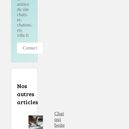
autrice
du site
chats-
et-
chatons-
en-
ville.fr
Contact
Nos
autres
articles
Chat
qui
boite