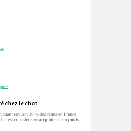
ité
ptée ?
té chez le chat
ouchant environ 30 % des félins en France.
chat est considéré en
surpoids
si son
poids