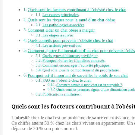
Quels sont les facteurs contribuant à l’obésité chez le chat
Les causes principales
Quels sont les risques pour la santé d’un chat obèse
Les pathologies associées
Comment aider un chat obèse à maigrir
Les étapes à suivre
Quels conseils pour prévenir l’obésité chez le chat
Les actions préventives
Comment ajuster l’alimentation d’un chat pour prévenir l’obés
Quels types d’aliments privilégier
Pourquoi éviter les friandises en excès
Comment encourager l’activité physique
Quel rôle joue le comportement du propriétaire
Pourquoi est-il important de surveiller le poids de son chat
FAQ sur l’obésité chez le chat
Comment savoir si mon chat est en surpoids ?
Quels sont les premiers signes d’une alimentation inada
Publications similaires :
Quels sont les facteurs contribuant à l’obési
L’
obésité
chez le
chat
est un problème de
santé
en croissance, t
Ce chiffre atteint 50 % chez les chats vivant en appartement. Un 
dépasse de 20 % son poids normal.