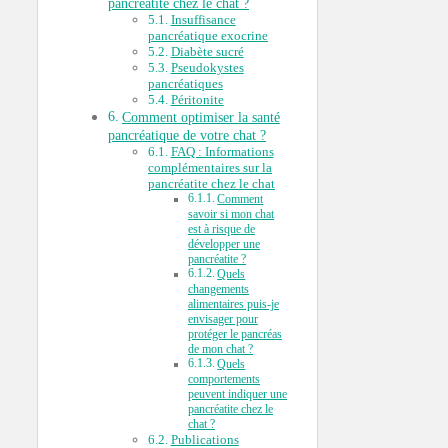
pancréatite chez le chat ?
Insuffisance
pancréatique exocrine
Diabète sucré
Pseudokystes
pancréatiques
Péritonite
Comment optimiser la santé
pancréatique de votre chat ?
FAQ : Informations
complémentaires sur la
pancréatite chez le chat
Comment
savoir si mon chat
est à risque de
développer une
pancréatite ?
Quels
changements
alimentaires puis-je
envisager pour
protéger le pancréas
de mon chat ?
Quels
comportements
peuvent indiquer une
pancréatite chez le
chat ?
Publications