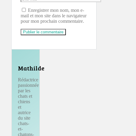
web
Enregistrer mon nom, mon e-
mail et mon site dans le navigateur
pour mon prochain commentaire.
Mathilde
Rédactrice
passionnée
par les
chats et
chiens
et
autrice
du site
chats-
et-
chatons-