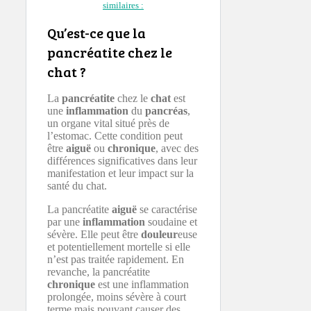
similaires :
Qu’est-ce que la
pancréatite chez le
chat ?
La
pancréatite
chez le
chat
est
une
inflammation
du
pancréas
,
un organe vital situé près de
l’estomac. Cette condition peut
être
aiguë
ou
chronique
, avec des
différences significatives dans leur
manifestation et leur impact sur la
santé du chat.
La pancréatite
aiguë
se caractérise
par une
inflammation
soudaine et
sévère. Elle peut être
douleur
euse
et potentiellement mortelle si elle
n’est pas traitée rapidement. En
revanche, la pancréatite
chronique
est une inflammation
prolongée, moins sévère à court
terme mais pouvant causer des