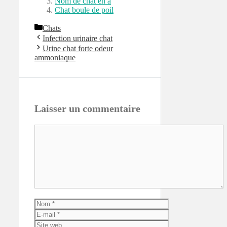
Nom de chat en a
Chat boule de poil
Catégories
Chats
Infection urinaire chat
Urine chat forte odeur
ammoniaque
Laisser un commentaire
Commentaire
Nom
E-
mail
Site