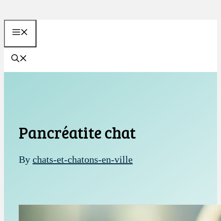
Aller
au
MENU
contenu
Pancréatite chat
By
chats-et-chatons-en-ville