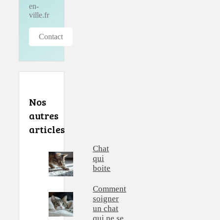
en-
ville.fr
Contact
Nos
autres
articles
Chat
qui
boite
Comment
soigner
un chat
qui ne se