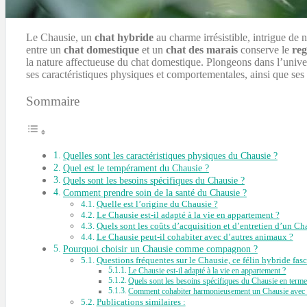
Le Chausie, un
chat hybride
au charme irrésistible, intrigue de
entre un
chat domestique
et un
chat des marais
conserve le
reg
la nature affectueuse du chat domestique. Plongeons dans l’unive
ses caractéristiques physiques et comportementales, ainsi que ses
Sommaire
Quelles sont les caractéristiques physiques du Chausie ?
Quel est le tempérament du Chausie ?
Quels sont les besoins spécifiques du Chausie ?
Comment prendre soin de la santé du Chausie ?
Quelle est l’origine du Chausie ?
Le Chausie est-il adapté à la vie en appartement ?
Quels sont les coûts d’acquisition et d’entretien d’un Ch
Le Chausie peut-il cohabiter avec d’autres animaux ?
Pourquoi choisir un Chausie comme compagnon ?
Questions fréquentes sur le Chausie, ce félin hybride fas
Le Chausie est-il adapté à la vie en appartement ?
Quels sont les besoins spécifiques du Chausie en terme
Comment cohabiter harmonieusement un Chausie avec 
Publications similaires :