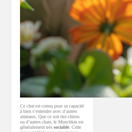
Ce chat est connu pour sa capacité
à bien s’entendre avec d’autres
animaux. Que ce soit des chiens
ou d’autres chats, le Munchkin est
généralement très
sociable
. Cette