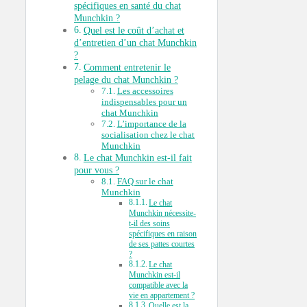
spécifiques en santé du chat
Munchkin ?
Quel est le coût d’achat et
d’entretien d’un chat Munchkin
?
Comment entretenir le
pelage du chat Munchkin ?
Les accessoires
indispensables pour un
chat Munchkin
L’importance de la
socialisation chez le chat
Munchkin
Le chat Munchkin est-il fait
pour vous ?
FAQ sur le chat
Munchkin
Le chat
Munchkin nécessite-
t-il des soins
spécifiques en raison
de ses pattes courtes
?
Le chat
Munchkin est-il
compatible avec la
vie en appartement ?
Quelle est la