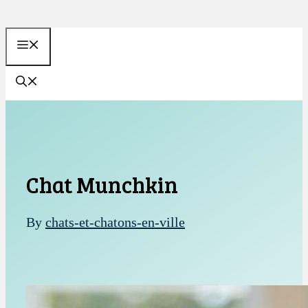
Aller
au
MENU
contenu
Chat Munchkin
By
chats-et-chatons-en-ville