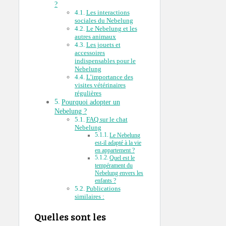
?
Les interactions
sociales du Nebelung
Le Nebelung et les
autres animaux
Les jouets et
accessoires
indispensables pour le
Nebelung
L’importance des
visites vétérinaires
régulières
Pourquoi adopter un
Nebelung ?
FAQ sur le chat
Nebelung
Le Nebelung
est-il adapté à la vie
en appartement ?
Quel est le
tempérament du
Nebelung envers les
enfants ?
Publications
similaires :
Quelles sont les