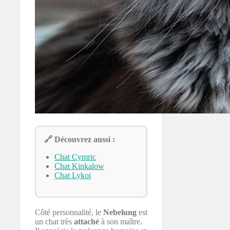
🔗 Découvrez aussi :
Chat Cymric
Chat Kinkalow
Chat Lykoi
Côté personnalité, le
Nebelung
est
un chat très
attaché
à son maître.