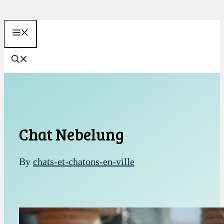
Aller
au
MENU
contenu
Chat Nebelung
By
chats-et-chatons-en-ville