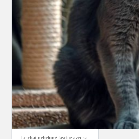
Le
chat
nebelung
fascine avec sa