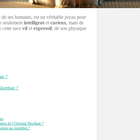
e
de ses humains, est un véritable joyau pour
n seulement
intelligent
et
curieux
, mais de
e cette race
vif
et
expressif
, de son physique
air ?
Shorthair ?
ns
tion de l’Oriental Shorthair ?
anoui au quotidien ?