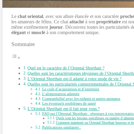
Le
chat oriental
, avec son allure élancée et son caractère
proch
les amateurs de félins. Ce chat
attaché
à son
propriétaire
est no
même extrêmement
joueur
. Découvrez toutes les particularités d
élégant
et
musclé
à son comportement unique.
Sommaire
Quel est le caractère de l’Oriental Shorthair ?
Quelles sont les caractéristiques physiques de l’Oriental Shorth
L’Oriental Shorthair est-il adapté à votre mode de vie ?
Quelles sont les particularités comportementales de l’Oriental 
Le coût d’acquisition et d’entretien
L’alimentation adaptée
Compatibilité avec les enfants et autres animaux
Les éventuels problèmes de santé
L’Oriental Shorthair est-il fait pour vous ?
FAQ sur l’Oriental Shorthair : réponses à vos interrogatio
Quels sont les besoins spécifiques en matière d’alimenta
Comment maintenir un Oriental Shorthair heureux et ép
Publications similaires :