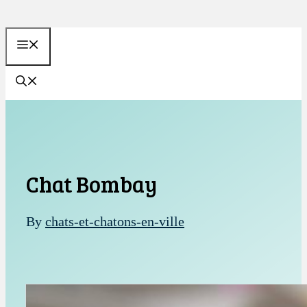
Aller
au
MENU
contenu
Chat Bombay
By
chats-et-chatons-en-ville